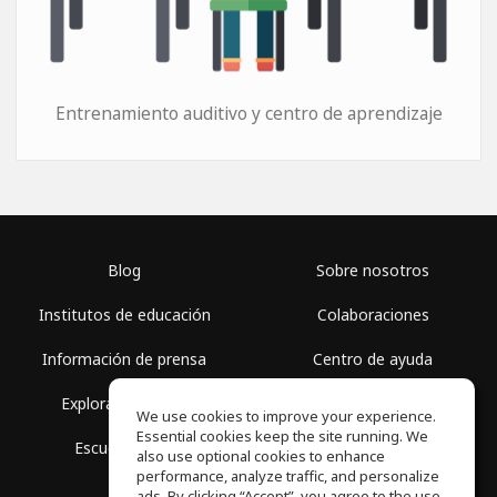
Entrenamiento auditivo y centro de aprendizaje
Blog
Sobre nosotros
Institutos de educación
Colaboraciones
Información de prensa
Centro de ayuda
Explorar espacios
Términos de uso
We use cookies to improve your experience.
Essential cookies keep the site running. We
Escuela gratis
Política de privacidad
also use optional cookies to enhance
performance, analyze traffic, and personalize
ads. By clicking “Accept”, you agree to the use