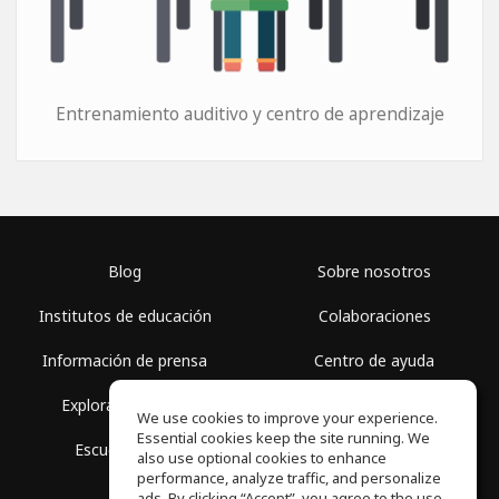
Entrenamiento auditivo y centro de aprendizaje
Blog
Sobre nosotros
Institutos de educación
Colaboraciones
Información de prensa
Centro de ayuda
Explorar espacios
Términos de uso
We use cookies to improve your experience.
Essential cookies keep the site running. We
Escuela gratis
Política de privacidad
also use optional cookies to enhance
performance, analyze traffic, and personalize
ads. By clicking “Accept”, you agree to the use