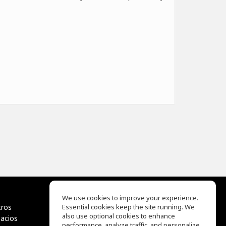
We use cookies to improve your experience.
tros
Essential cookies keep the site running. We
EQ Ear Training
also use optional cookies to enhance
pacios
Drum Machine
performance, analyze traffic, and personalize