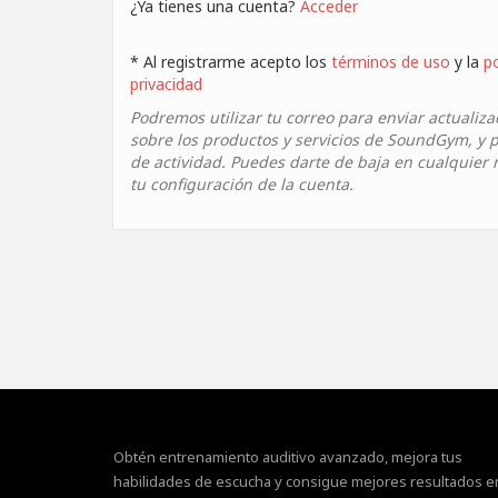
¿Ya tienes una cuenta?
Acceder
* Al registrarme acepto los
términos de uso
y la
po
privacidad
Podremos utilizar tu correo para enviar actualiza
sobre los productos y servicios de SoundGym, y p
de actividad. Puedes darte de baja en cualquie
tu configuración de la cuenta.
Obtén entrenamiento auditivo avanzado, mejora tus
habilidades de escucha y consigue mejores resultados e