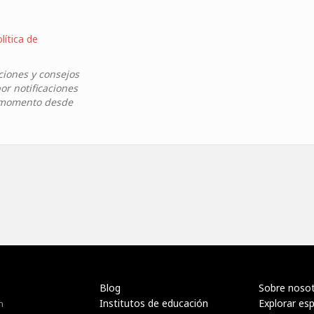
lítica de
ciones y consejos
or notificaciones
r momento desde
Blog
Sobre noso
Institutos de educación
Explorar es
n