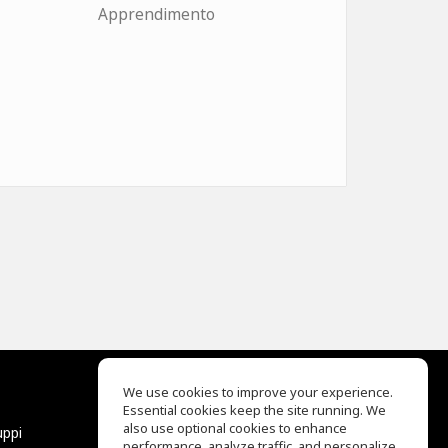
Apprendimento
We use cookies to improve your experience.
Essential cookies keep the site running. We
EQ Ear Training
also use optional cookies to enhance
uppi
Drum Machine
performance, analyze traffic, and personalize