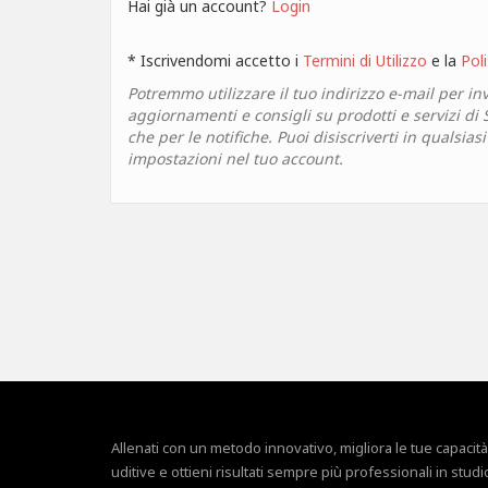
Hai già un account?
Login
* Iscrivendomi accetto i
Termini di Utilizzo
e la
Poli
Potremmo utilizzare il tuo indirizzo e-mail per inv
aggiornamenti e consigli su prodotti e servizi di
che per le notifiche. Puoi disiscriverti in qualsia
impostazioni nel tuo account.
Allenati con un metodo innovativo, migliora le tue capacità
uditive e ottieni risultati sempre più professionali in studi