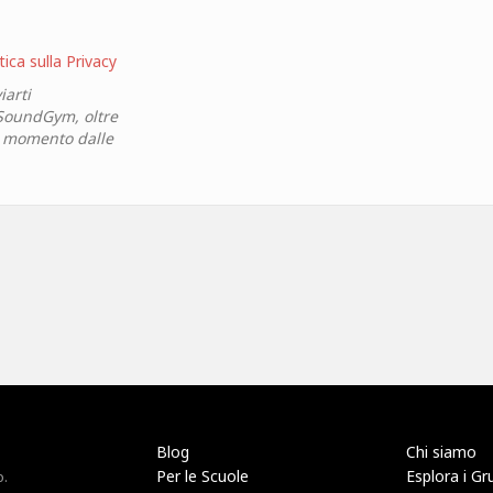
tica sulla Privacy
iarti
 SoundGym, oltre
si momento dalle
Blog
Chi siamo
Per le Scuole
Esplora i Gr
o.