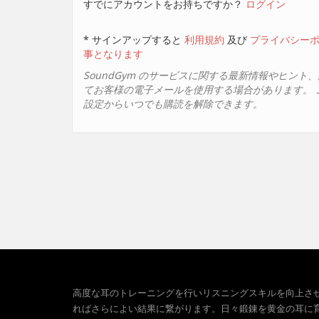
すでにアカウントをお持ちですか？
ログイン
* サインアップすると
利用規約
及び
プライバシー
事となります
SoundGym のサービスに関する最新情報やヒント
てお客様の電子メールを使用する場合があります。 
設定からいつでも購読を解除できます。
高度な耳のトレーニングを行いリスニングスキルを向上さ
ればさらによい結果に繋がります。日々鍛錬を黄金の耳に