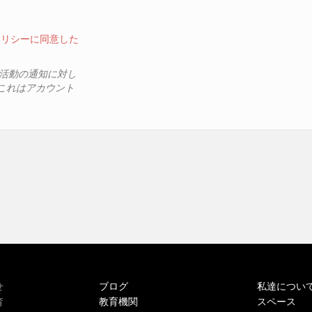
ポリシーに同意した
、活動の通知に対し
これはアカウント
ブログ
私達につい
せ
教育機関
スペース
育