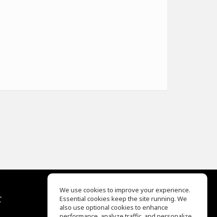
We use cookies to improve your experience.
て
Essential cookies keep the site running. We
EQ Ear Training
also use optional cookies to enhance
Drum Machine
performance, analyze traffic, and personalize