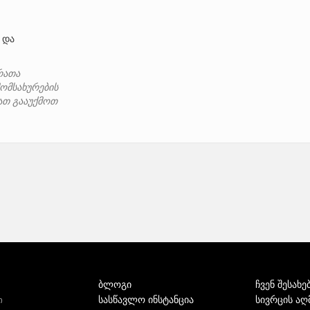
და
რათა
ომსახურების
იათ გააუქმოთ
ბლოგი
ჩვენ შესახე
სასწავლო ინსტანცია
სივრცის აღ
ი