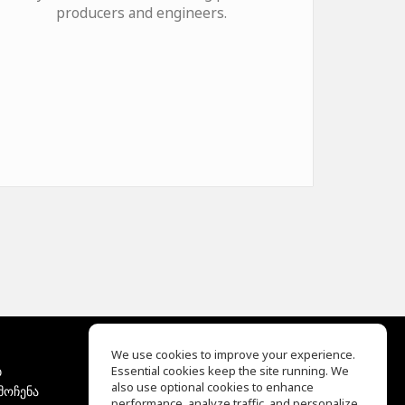
producers and engineers.
We use cookies to improve your experience.
ბ
Essential cookies keep the site running. We
EQ Ear Training
also use optional cookies to enhance
მოჩენა
Drum Machine
performance, analyze traffic, and personalize