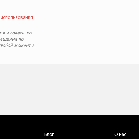
 использования
я и советы по
вещения по
 любой момент в
Блог
О нас