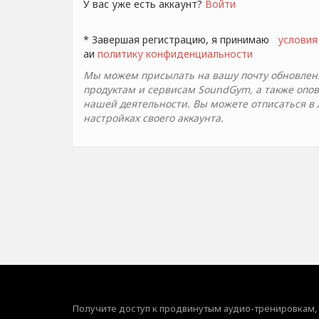
У вас уже есть аккаунт?
Войти
* Завершая регистрацию, я принимаю
условия
aи
политику конфиденциальности
Мы можем присылать на вашу почту обновлени
продуктам и сервисам SoundGym, а также опо
нашей деятельности. Вы можете отписаться в
настройках своего аккаунта.
Получите доступ к продвинутым аудио-тренировкам,