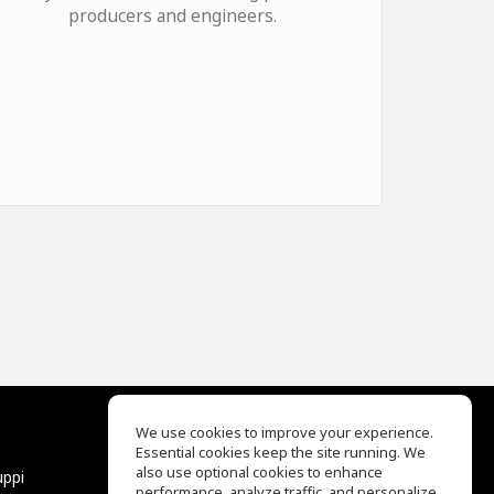
producers and engineers.
We use cookies to improve your experience.
Essential cookies keep the site running. We
EQ Ear Training
also use optional cookies to enhance
uppi
Drum Machine
performance, analyze traffic, and personalize