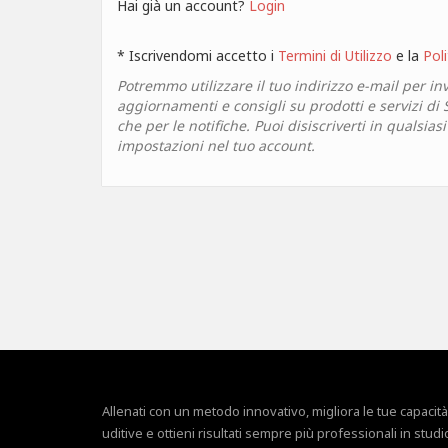
Hai già un account?
Login
* Iscrivendomi accetto i
Termini di Utilizzo
e la
Poli
Potremmo utilizzare il tuo indirizzo e-mail per inv
aggiornamenti e consigli su prodotti e servizi di
che per le notifiche. Puoi disiscriverti in qualsia
impostazioni nel tuo account.
Allenati con un metodo innovativo, migliora le tue capacità
uditive e ottieni risultati sempre più professionali in studi