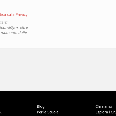
tica sulla Privacy
iarti
 SoundGym, oltre
si momento dalle
Blog
Chi siamo
Per le Scuole
Esplora i Gr
o.