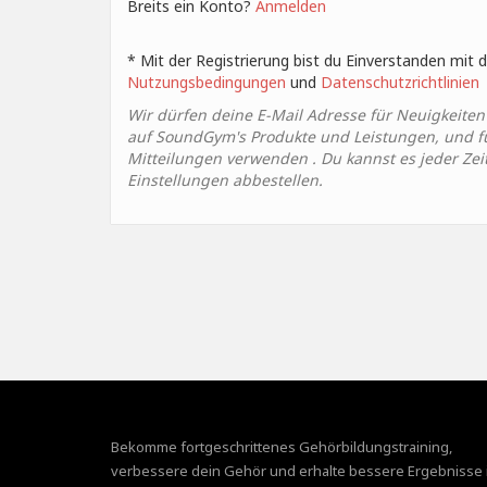
Breits ein Konto?
Anmelden
* Mit der Registrierung bist du Einverstanden mit
Nutzungsbedingungen
und
Datenschutzrichtlinien
Wir dürfen deine E-Mail Adresse für Neuigkeite
auf SoundGym's Produkte und Leistungen, und für
Mitteilungen verwenden . Du kannst es jeder Zeit 
Einstellungen abbestellen.
Bekomme fortgeschrittenes Gehörbildungstraining,
verbessere dein Gehör und erhalte bessere Ergebnisse 