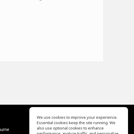
We use cookies to improve your experience.
Essential cookies keep the site running. We
EQ Ear Training
also use optional cookies to enhance
äume
Drum Machine
performance, analyze traffic, and personalize