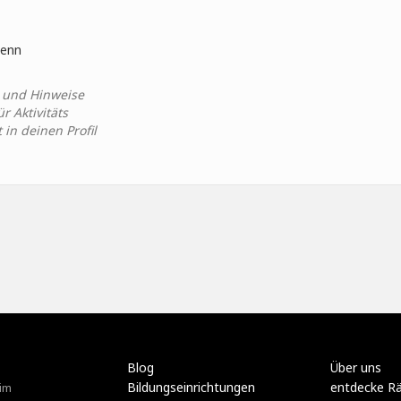
 denn
n und Hinweise
 Aktivitäts
in deinen Profil
Blog
Über uns
Bildungseinrichtungen
entdecke R
im