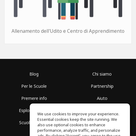
Allenamento dell'Udito e Centro di Apprendimento
Blog
Chi siamo
Per le Scuole
Partnership
Premere info
Aiuto
Esplora i Gruppi
Termini di Utilizzo
We use cookies to improve your experience.
Essential cookies keep the site running. We
Scuola gratuita
Politica sulla Privacy
also use optional cookies to enhance
performance, analyze traffic, and personalize
ads. By clicking “Accept”, you agree to the use