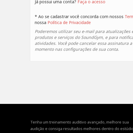
Já possui uma conta?
Faça o acesso
* Ao se cadastrar você concorda com nossos
Ter
nossa
Política de Privacidade
Poderemos utilizar seu e-mail para atualizações 
produtos e serviços do SoundGym, e para notific
atividades. Você pode cancelar essa assinatura 
momento nas configurações de sua conta.
Tenha um treinamento auditivo avançado, melhore sua
audição e consiga resultados melhores dentro do estúdio