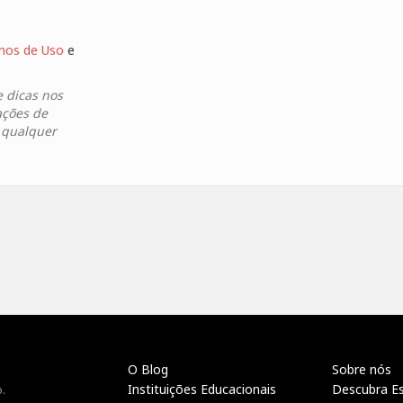
mos de Uso
e
e dicas nos
ações de
a qualquer
O Blog
Sobre nós
Instituições Educacionais
Descubra E
.