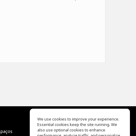
We use cookies to improve your experience.
Essential cookies keep the site running. We
EQ Ear Training
also use optional cookies to enhance
spaços
Drum Machine
performance, analyze traffic, and personalize