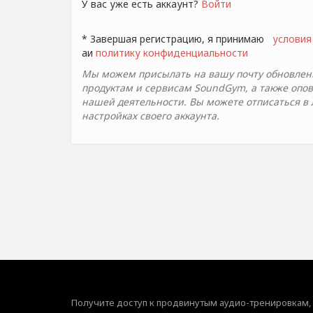
У вас уже есть аккаунт?
Войти
* Завершая регистрацию, я принимаю
условия
aи
политику конфиденциальности
Мы можем присылать на вашу почту обновлени
продуктам и сервисам SoundGym, а также опо
нашей деятельности. Вы можете отписаться в
настройках своего аккаунта.
Получите доступ к продвинутым аудио-тренировкам,