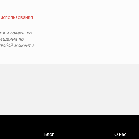
 использования
я и советы по
вещения по
 любой момент в
Блог
О нас