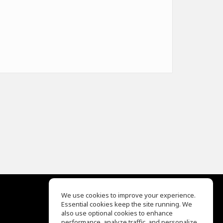
We use cookies to improve your experience.
Essential cookies keep the site running. We
EQ Ear Training
also use optional cookies to enhance
Drum Machine
performance, analyze traffic, and personalize