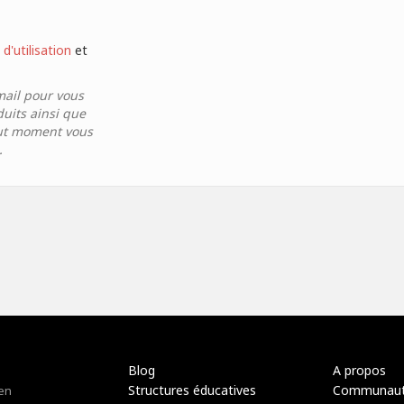
d'utilisation
et
mail pour vous
duits ainsi que
tout moment vous
.
Blog
A propos
Structures éducatives
Communau
 en