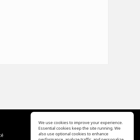
We use cookies to improve your experience.
Essential cookies keep the site running. We
EQ Ear Training
also use optional cookies to enhance
té
Drum Machine
performance, analyze traffic, and personalize