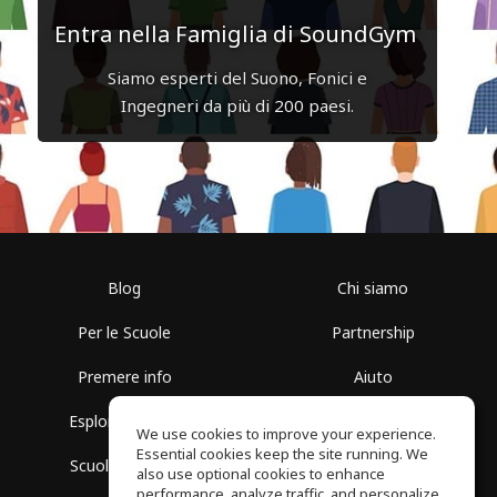
Entra nella Famiglia di SoundGym
Siamo esperti del Suono, Fonici e
Ingegneri da più di 200 paesi.
Blog
Chi siamo
Per le Scuole
Partnership
Premere info
Aiuto
Esplora i Gruppi
Termini di Utilizzo
We use cookies to improve your experience.
Essential cookies keep the site running. We
Scuola gratuita
Politica sulla Privacy
also use optional cookies to enhance
performance, analyze traffic, and personalize