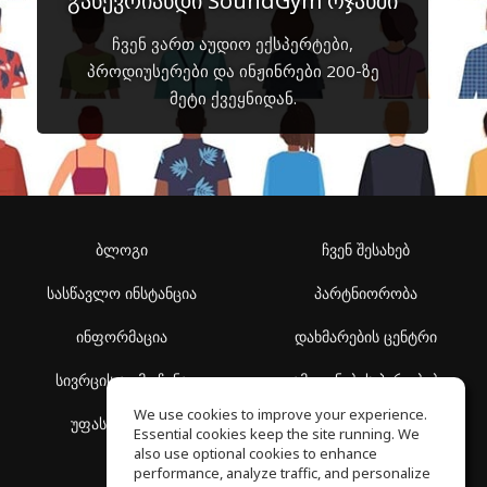
გაწევრიანდი SoundGym ოჯახში
ჩვენ ვართ აუდიო ექსპერტები,
პროდიუსერები და ინჟინრები 200-ზე
მეტი ქვეყნიდან.
ბლოგი
ჩვენ შესახებ
სასწავლო ინსტანცია
პარტნიორობა
ინფორმაცია
დახმარების ცენტრი
სივრცის აღმოჩენა
გამოყენების პირობები
We use cookies to improve your experience.
უფასო სკოლა
კონფიდენციალურობის
Essential cookies keep the site running. We
პოლიტიკა
also use optional cookies to enhance
performance, analyze traffic, and personalize