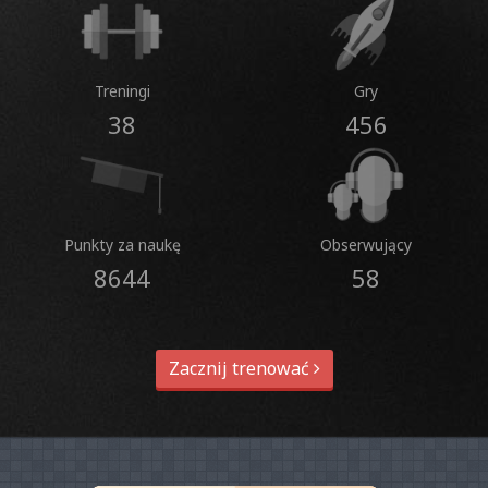
Treningi
Gry
38
456
Punkty za naukę
Obserwujący
8644
58
Zacznij trenować