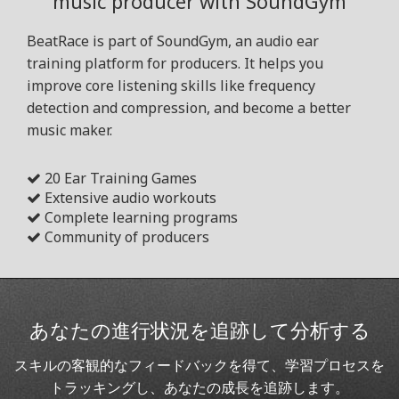
music producer with SoundGym
BeatRace is part of SoundGym, an audio ear
training platform for producers. It helps you
improve core listening skills like frequency
detection and compression, and become a better
music maker.
20 Ear Training Games
Extensive audio workouts
Complete learning programs
Community of producers
あなたの進行状況を追跡して分析する
スキルの客観的なフィードバックを得て、学習プロセスを
トラッキングし、あなたの成長を追跡します。