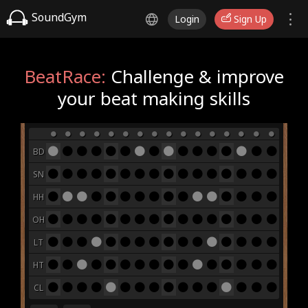
SoundGym
Login
Sign Up
BeatRace:
Challenge & improve
your beat making skills
BD
SN
HH
OH
LT
HT
CL