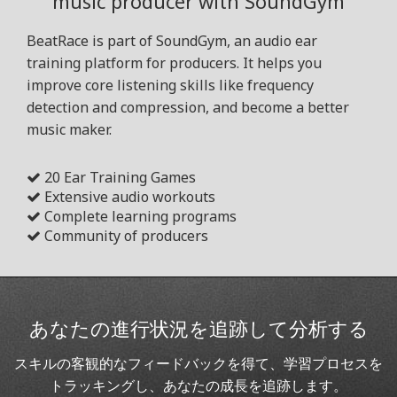
music producer with SoundGym
BeatRace is part of SoundGym, an audio ear
training platform for producers. It helps you
improve core listening skills like frequency
detection and compression, and become a better
music maker.
20 Ear Training Games
Extensive audio workouts
Complete learning programs
Community of producers
あなたの進行状況を追跡して分析する
スキルの客観的なフィードバックを得て、学習プロセスを
トラッキングし、あなたの成長を追跡します。