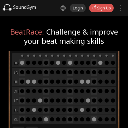
SoundGym
Login
Sign Up
BeatRace:
Challenge & improve
your beat making skills
BD
SN
HH
OH
LT
HT
CL