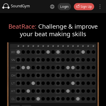
SoundGym
Login
Sign Up
BeatRace:
Challenge & improve
your beat making skills
BD
SN
HH
OH
LT
HT
CL