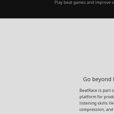
Play beat games and improve s
Go beyond 
BeatRace is part 
platform for produ
listening skills l
compression, and 