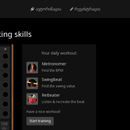
ავტორიზაცია
რეგისტრაცია
ng skills
Your daily workout:
Metronomer
Find the BPM
SwingBeat
Find the swing value
ReBeater
Listen & recreate the beat
Have a nice workout!
Start training
100
VOL