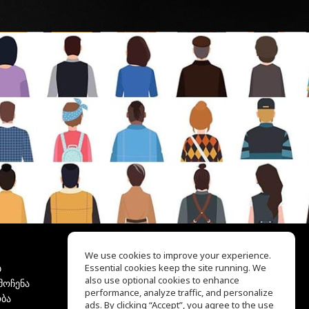
We use cookies to improve your experience.
ბ
Essential cookies keep the site running. We
EQ Ear Training
also use optional cookies to enhance
მოჩენა
Drum Machine
performance, analyze traffic, and personalize
ბა
დახმარების ცენტრი
ads. By clicking “Accept”, you agree to the use