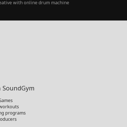
eative with online drum machine
th SoundGym
 Games
 workouts
ng programs
oducers