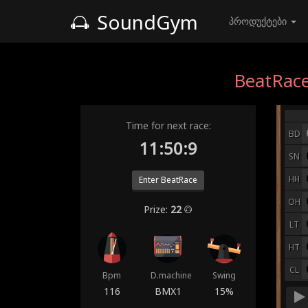
SoundGym
პროდუქტები
BeatRace
Time for next race:
BD
11:50:4
SN
HH
Enter BeatRace
OH
Prize:
22
LT
HT
CL
Bpm
D.machine
Swing
116
BMX1
15%