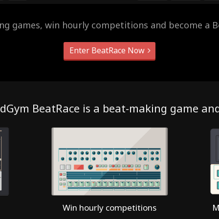
ing games, win hourly competitions and become a B
Enter BeatRace Now
dGym BeatRace is a beat-making game an
Win hourly competitions
M