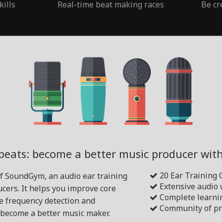
kills
Real-time beat making races
Be cr
beats: become a better music producer wi
20 Ear Training
of SoundGym, an audio ear training
Extensive audio
cers. It helps you improve core
Complete learni
ike frequency detection and
Community of pr
become a better music maker.