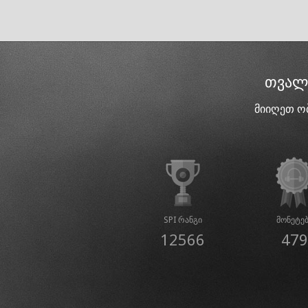
თვალყ
მიიღეთ ო
SPI რანგი
მონეტე
12566
479