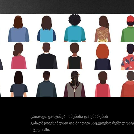
გაიარეთ ვარჯიშები სმენისა და უნარების
გასაუმჯობესებლად და მიიღეთ საუკეთესო რეზულტატ
სტუდიაში.