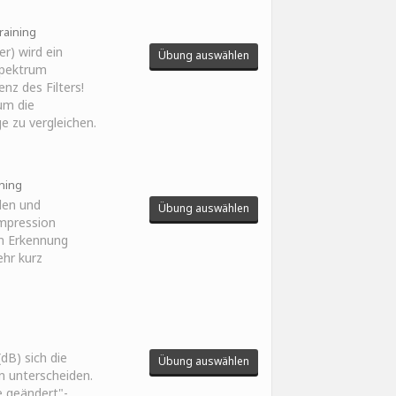
raining
er) wird ein
Übung auswählen
Spektrum
nz des Filters!
um die
ge zu vergleichen.
ining
len und
Übung auswählen
mpression
en Erkennung
ehr kurz
dB) sich die
Übung auswählen
n unterscheiden.
e geändert"-