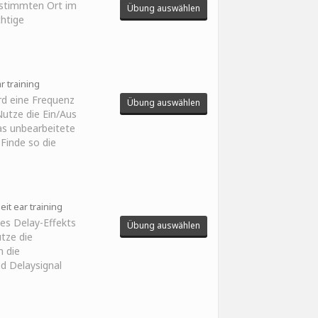
estimmten Ort im
Übung auswählen
chtige
r training
ird eine Frequenz
Übung auswählen
utze die Ein/Aus
as unbearbeitete
 Finde so die
eit ear training
des Delay-Effekts
Übung auswählen
tze die
m die
d Delaysignal