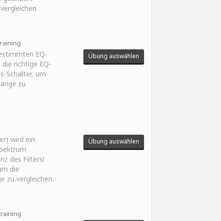
 vergleichen.
training
bestimmten EQ-
Übung auswählen
 die richtige EQ-
us-Schalter, um
Klänge zu
er) wird ein
Übung auswählen
Spektrum
z des Filters!
um die
ge zu vergleichen.
training