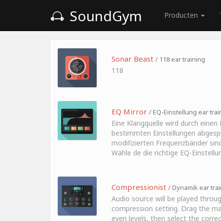
SoundGym
Producten
Sonar Beast
/ 118 ear training
118
EQ Mirror
/ EQ-Einstellung ear trai
Eine Klangquelle wird durch einen 
bestimmten Einstellungen abgespie
modifizierten Frequenzbänder sin
Wähle de die richtige EQ-Einstellu
Compressionist
/ Dynamik ear tra
Audio source will be played throug
compression setting. Drag the ma
even levels, then select the corr