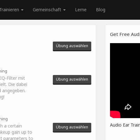
Trainieren
Gemeinschaft
Lerne
Blog
Get Free Audi
Übung auswählen
ning
EQ-Filter mit
Übung auswählen
lt. Die dabei
d angegeben.
ng!
ining
Audio Ear Trai
h a certain
Übung auswählen
keup gain up to
ect parameters to