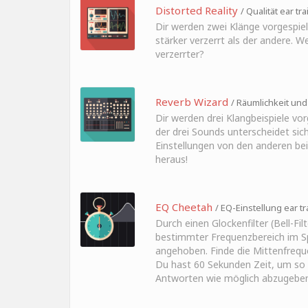
Distorted Reality
/ Qualität ear tr
Dir werden zwei Klänge vorgespielt
stärker verzerrt als der andere. We
verzerrter?
Reverb Wizard
/ Räumlichkeit und 
Dir werden drei Klangbeispiele vorg
der drei Sounds unterscheidet sic
Einstellungen von den anderen bei
heraus!
EQ Cheetah
/ EQ-Einstellung ear tr
Durch einen Glockenfilter (Bell-Filt
bestimmter Frequenzbereich im 
angehoben. Finde die Mittenfreque
Du hast 60 Sekunden Zeit, um so v
Antworten wie möglich abzugeben