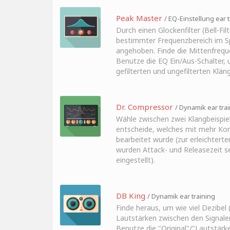
Peak Master
/ EQ-Einstellung ear t
Durch einen Glockenfilter (Bell-Filt
bestimmter Frequenzbereich im 
angehoben. Finde die Mittenfreque
Benutze die EQ Ein/Aus-Schalter, 
gefilterten und ungefilterten Klän
Dr. Compressor
/ Dynamik ear tra
Wähle zwischen zwei Klangbeispie
entscheide, welches mit mehr Ko
bearbeitet wurde (zur erleichtert
wurden Attack- und Releasezeit s
eingestellt).
DB King
/ Dynamik ear training
Finde heraus, um wie viel Dezibel (
Lautstärken zwischen den Signale
Benutze die "Original"/"Lautstärk