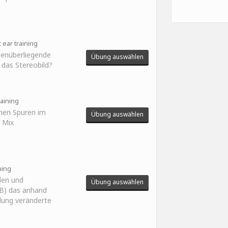
 ear training
genüberliegende
Übung auswählen
t das Stereobild?
aining
lnen Spuren im
Übung auswählen
 Mix
ning
len und
Übung auswählen
 B) das anhand
llung veränderte