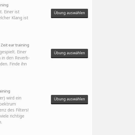
aining
. Einer ist
Übung auswählen
lcher Klang ist
Zeit ear training
espielt. Einer
Übung auswählen
h in den Reverb-
den. Finde ihn
aining
er) wird ein
Übung auswählen
Spektrum
nz des Filters!
iele richtige
.