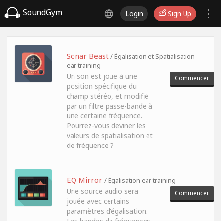
SoundGym
Login
Sign Up
Sonar Beast
/ Égalisation et Spatialisation
ear training
Un son est joué à une
Commencer
position spécifique du
champ stéréo, et modifié
par un filtre passe-bande à
une certaine fréquence.
Pourrez-vous deviner les
valeurs de spatialisation et
de fréquence ?
EQ Mirror
/ Égalisation ear training
Une source audio sera
Commencer
jouée avec certains
paramètres d'égalisation.
Les bandes de fréquences