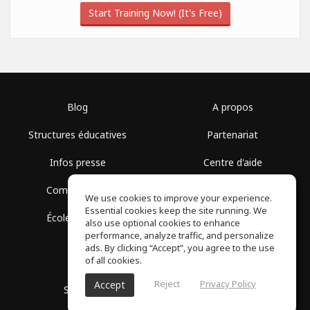
Start Training Now! (It's Free)
Blog
A propos
Structures éducatives
Partenariat
Infos presse
Centre d'aide
Communauté
Conditions d'utilisation
We use cookies to improve your experience.
Essential cookies keep the site running. We
École gratuite
Politique de confidentialité
also use optional cookies to enhance
performance, analyze traffic, and personalize
ads. By clicking “Accept”, you agree to the use
of all cookies.
Reject
Privacy Policy
Accept
SoundGym, Tous droits réservés © 2026