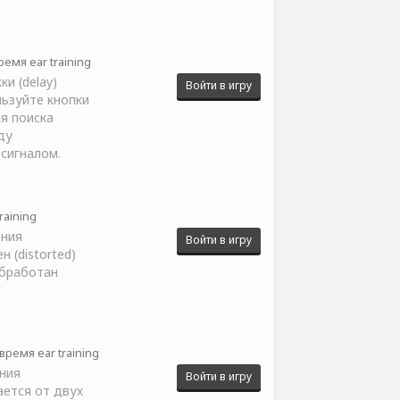
емя ear training
и (delay)
Войти в игру
льзуйте кнопки
я поиска
ду
сигналом.
raining
ания
Войти в игру
 (distorted)
обработан
время ear training
ния
Войти в игру
ается от двух