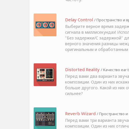
Delay Control
/ Пространство и вр
Выберите верное время задержк
сигнала в миллисекундах! Испо
"Без задержки/С задержкой" дл
верного значения разницы меж
оригинальным и обработанным 
Distorted Reality
/ Качество ear t
Перед вами два варианта звуч
композиции. Один из них искажен
больше другого. Какой из них 
сильнее?
Reverb Wizard
/ Пространство и 
Перед вами три варианта звуча
композиции. Один из них отлич