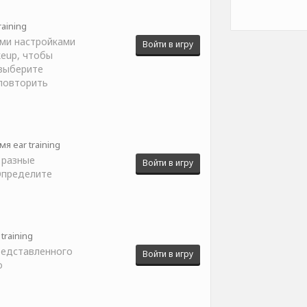
raining
ыми настройками
Войти в игру
keup, чтобы
 выберите
повторить
я ear training
 разные
Войти в игру
Определите
training
редставленного
Войти в игру
о