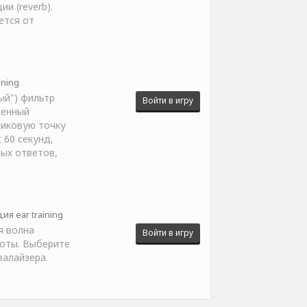
и (reverb).
ется от
ining
ый") фильтр
Войти в игру
ленный
пиковую точку
 60 секунд,
ых ответов,
ия ear training
я волна
Войти в игру
тоты. Выберите
валайзера.