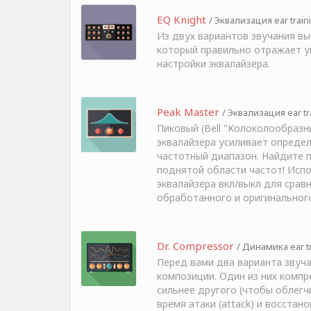
EQ Knight
/ Эквализация ear train
Из двух вариантов звучания вы
который правильно отражает у
настройки эквалайзера.
Peak Master
/ Эквализация ear tr
Пиковый (Bell "Колоколообразн
эквалайзера усиливает опреде
частотный диапазон. Найдите 
поднятой области частот! Испо
эквалайзера вкл/выкл для срав
обработанного и оригинального
Dr. Compressor
/ Динамика ear t
Перед вами два варианта звуч
композиции. Один из них компр
сильнее другого (чтобы облегч
время атаки (attack) и восстано