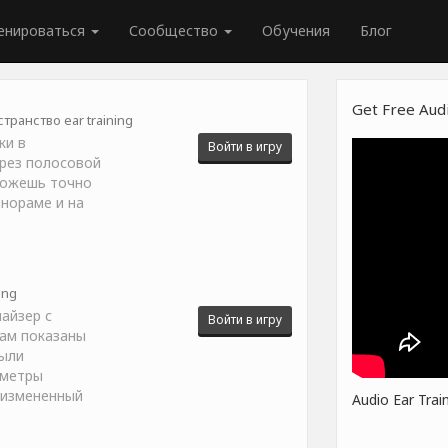
енироваться
Сообщество
Обучения
Блог
Get Free Audi
транство ear training
ки в
Войти в игру
рез полосовой
можешь точно
нораме и на
ing
айзер с
Войти в игру
ам показаны
были
аметры
 измененный
Audio Ear Trai