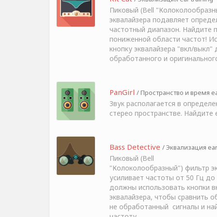
Пиковый (Bell "Колоколообразн
эквалайзера подавляет опреде
частотный диапазон. Найдите 
пониженной области частот! И
кнопку эквалайзера "вкл/выкл" 
обработанного и оригинального
PanGirl
/ Пространство и время ear
Звук располагается в определе
стерео пространстве. Найдите е
Bass Detective
/ Эквализация ear 
Пиковый (Bell
"Колоколообразный") фильтр э
усиливает частоты от 50 Гц до 
должны использовать кнопки в
эквалайзера, чтобы сравнить 
не обработанный сигналы и на
частоту.