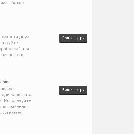
риант более
ромкости двух
Войти в игру
пользуйте
бработки" для
ененного по
aining
айзер с
Войти в игру
реди вариантов
! Используйте
для сравнения
 сигналов.