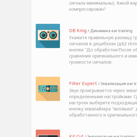
сигнала минимальны). Какой ва
компрессирован?
DB King
/ Динамика ear training
Укажите правильную разницу г
сигналов в децибелах (дБ)! Ис
кнопки "До обработки/После о
сравнения оригинального и изм
громкости сигналов.
Filter Expert
/ Эквализация ear tr
Звук проигрывается через эквал
определенными настройками. С
настроек выберите подходящий
кнопку эквалайзера "вкл/выкл" 
обработанного и оригинального
Kit Cut
/ Эквализация ear training