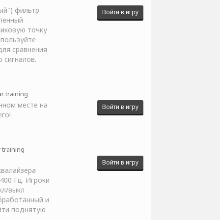
ый") фильтр
Войти в игру
ленный
пиковую точку
спользуйте
для сравнения
 сигналов.
 training
нном месте на
Войти в игру
го!
training
Войти в игру
квалайзера
400 Гц. Игроки
кл/выкл
обработанный и
йти поднятую