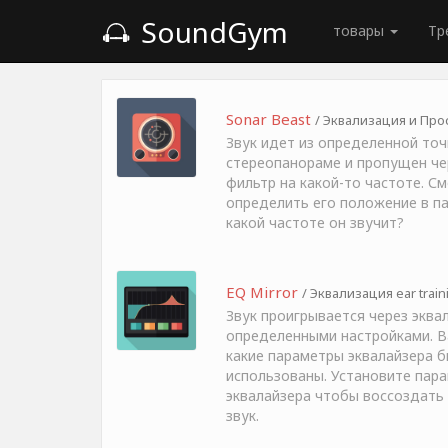
SoundGym
товары
Тр
Sonar Beast
/ Эквализация и Прос
Звук идет из определенной точ
стереопанораме и пропущен че
фильтр на какой-то частоте. С
определить его положение в па
какой частоте он звучит?
EQ Mirror
/ Эквализация ear train
Звук проигрывается через эквал
определенными настройками. В
какие параметры эквалайзера 
использованы. Установите пар
эквалайзера чтобы воссоздать
звук.