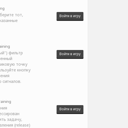
ing
берите тот,
Войти в игру
казанные
aining
ый") фильтр
Войти в игру
ленный
пиковую точку
льзуйте кнопку
нения
 сигналов.
raining
ания
Войти в игру
ессирован
ить задачу,
вления (release)