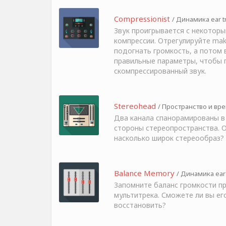
Compressionist
/ Динамика ear t
Звук проигрывается с некотор
компрессии. Отрегулируйте ma
подогнать громкость, а потом
правильные параметры, чтобы 
скомпрессированный звук.
Stereohead
/ Пространство и врем
Два канала спанорамированы в
стороны стереопространства. 
насколько широк стереообраз?
Balance Memory
/ Динамика ear 
Запомните баланс громкости п
мультитрека. Сможете ли вы ег
восстановить?