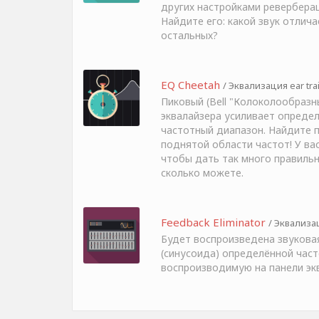
других настройками ревербераци
Найдите его: какой звук отлича
остальных?
EQ Cheetah
/ Эквализация ear tra
Пиковый (Bell "Колоколообразн
эквалайзера усиливает опреде
частотный диапазон. Найдите 
поднятой области частот! У вас
чтобы дать так много правильн
сколько можете.
Feedback Eliminator
/ Эквализац
Будет воспроизведена звукова
(синусоида) определённой час
воспроизводимую на панели эк