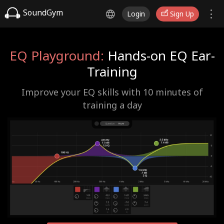
SoundGym
Login
Sign Up
EQ Playground:
Hands-on EQ Ear-
Training
Improve your EQ skills with 10 minutes of
training a day