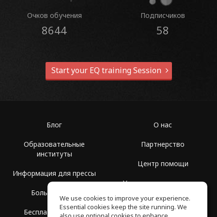
Очков обучения
Подписчиков
8644
58
Start your EQ training Session
Блог
О нас
Образовательные
Партнерство
институты
Центр помощи
Информация для прессы
Условия использования
Больше Групп
We use cookies to improve your experience.
Политика
Essential cookies keep the site running. We
Бесплатная школа
конфиденциальности
also use optional cookies to enhance