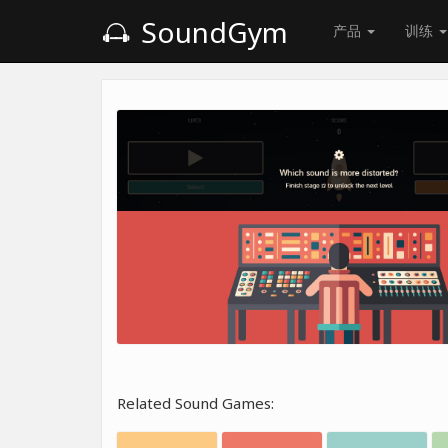
SoundGym
产品
训练
Related Sound Games: