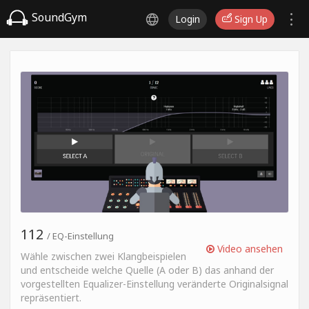
SoundGym
Login
Sign Up
112
/ EQ-Einstellung
Video ansehen
Wähle zwischen zwei Klangbeispielen
und entscheide welche Quelle (A oder B) das anhand der
vorgestellten Equalizer-Einstellung veränderte Originalsignal
repräsentiert.