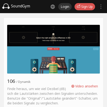
SoundGym
Login
Sign Up
106
/ Dynamik
Video ansehen
Finde heraus, um wie viel Dezibel (dB)
sich die Lautstärken zwischen den Signalen unterscheiden.
Benutze die "Original"/"Lautstärke geändert"-Schalter, um
die beiden Signale zu vergleichen.