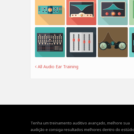
All Audio Ear Training
Tenha um treinamento auditivo avançado, melhore sua
audição e consiga resultados melhores dentro do estúdio