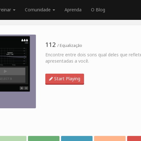
reinar
Comunidade
Aprenda
O Blog
112
/ Equalização
Encontre entre dois sons qual deles que refle
apresentadas a você.
Start Playing