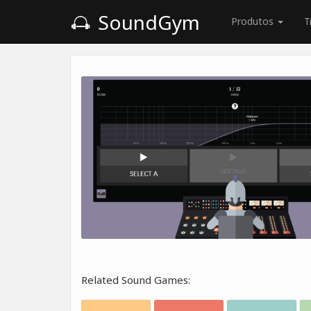
SoundGym
Produtos
T
Related Sound Games: