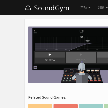
SoundGym
产品
训练
Related Sound Games: