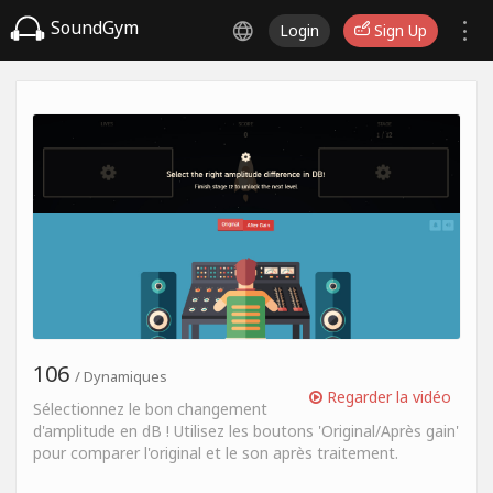
SoundGym
Login
Sign Up
106
/ Dynamiques
Regarder la vidéo
Sélectionnez le bon changement
d'amplitude en dB ! Utilisez les boutons 'Original/Après gain'
pour comparer l'original et le son après traitement.