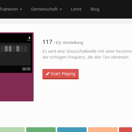
Trainieren
Gemeinschaft
Lerne
Blog
117
/ EQ- Einstellung
Es wird eine Sinusschallwelle mit einer besti
der richtigen Frequenz, die den Ton eliminiert.
Start Playing