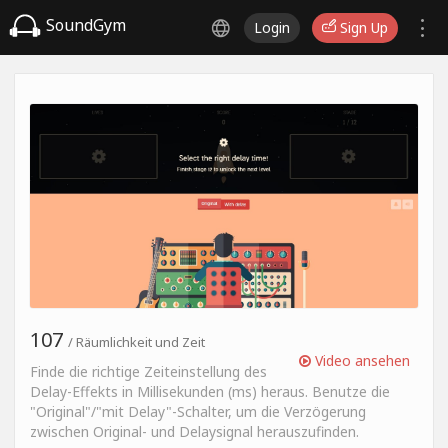
SoundGym
Login
Sign Up
107
/ Räumlichkeit und Zeit
Video ansehen
Finde die richtige Zeiteinstellung des
Delay-Effekts in Millisekunden (ms) heraus. Benutze die
"Original"/"mit Delay"-Schalter, um die Verzögerung
zwischen Original- und Delaysignal herauszufinden.