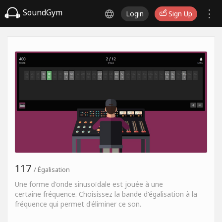
SoundGym
Login
Sign Up
117
/ Égalisation
Une forme d'onde sinusoïdale est jouée à une
certaine fréquence. Choisissez la bande d'égalisation à la
fréquence qui permet d'éliminer ce son.