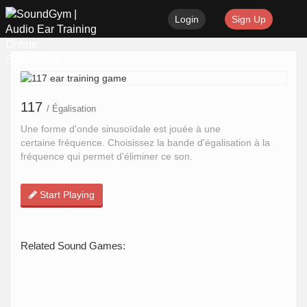
Login
Sign Up
SoundGym
117
/ Égalisation
Une forme d'onde sinusoïdale est jouée à une
certaine fréquence. Choisissez la bande d'égalisation à la
fréquence qui permet d'éliminer ce son.
Start Playing
Related Sound Games: