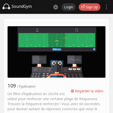
SoundGym
Login
Sign Up
109
/ Égalisation
Regarder la vidéo
Un filtre d'égalisation en cloche est
utilisé pour renforcer une certaine plage de fréquences.
Trouvez la fréquence renforcée ! Vous avez 60 secondes
pour donner autant de réponses correctes que vous le