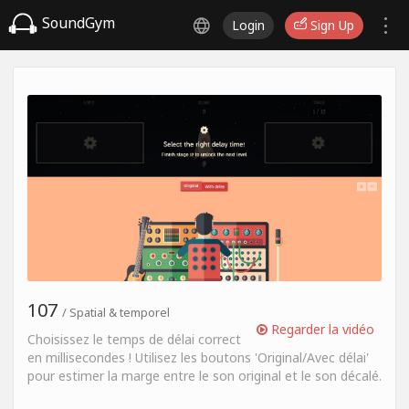
SoundGym
Login
Sign Up
107
/ Spatial & temporel
Regarder la vidéo
Choisissez le temps de délai correct
en millisecondes ! Utilisez les boutons 'Original/Avec délai'
pour estimer la marge entre le son original et le son décalé.