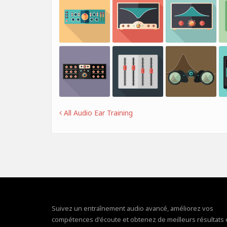
All Audio Ear Training
Suivez un entraînement audio avancé, améliorez vos
compétences d'écoute et obtenez de meilleurs résultats