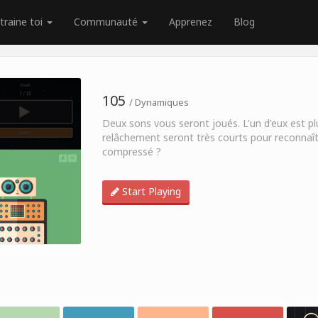
traine toi
Communauté
Apprenez
Blog
105
/ Dynamiques
Deux sons vous seront joués. L'un d'eux est plu
relâchement seront très courts pour reconnaîtr
compressé ?
Start Playing