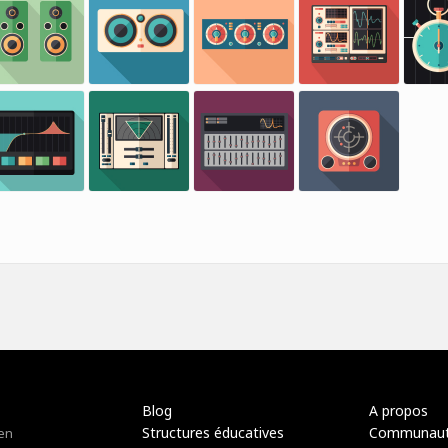
Blog
A propos
Structures éducatives
Communau
 en