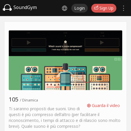
SoundGym
Login
Sign Up
105
/ Dinamica
Guarda il video
Ti saranno proposti due suoni. Uno di
questi è più compresso dell'altro (per facilitare il
riconoscimento, i tempi di attacco e di rilascio sono molto
brevi). Quale suono è più compresso?