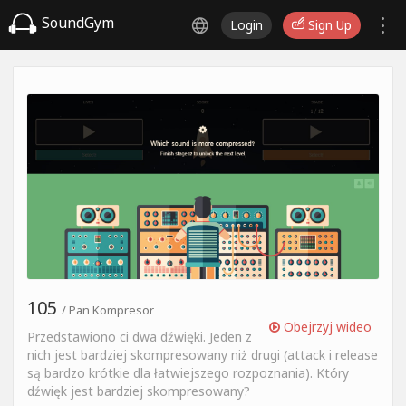
SoundGym
Login
Sign Up
105
/ Pan Kompresor
Obejrzyj wideo
Przedstawiono ci dwa dźwięki. Jeden z
nich jest bardziej skompresowany niż drugi (attack i release
są bardzo krótkie dla łatwiejszego rozpoznania). Który
dźwięk jest bardziej skompresowany?