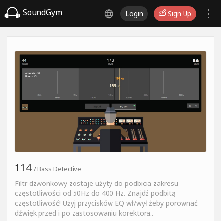
SoundGym
Login
Sign Up
114
/ Bass Detective
Filtr dzwonkowy zostaje użyty do podbicia zakresu
częstotliwości od 50Hz do 400 Hz. Znajdź podbitą
częstotliwość! Użyj przycisków EQ wł/wył żeby porownać
dźwięk przed i po zastosowaniu korektora..