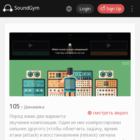
SoundGym
Login
Sign Up
105
/ Динамика
смотреть видео
Перед вами два варианта
звучания композиции. Один из них компрессирован
сильнее другого (чтобы облегчить задачу, время
атаки (attack) и восстановления (release) сигнала