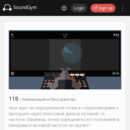
SoundGym
Login
Sign Up
118
/ Эквализация и Пространство
Звук идет из определенной точки в стереопанораме и
пропущен через полосовой фильтр на какой-то
частоте. Сможешь точно определить его положение в
панораме и на какой частоте он звучит?