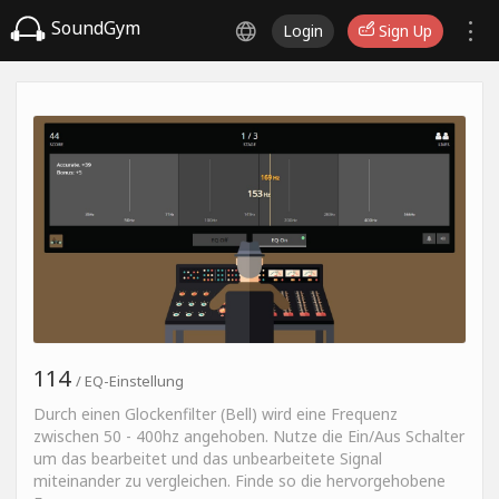
SoundGym
Login
Sign Up
114
/ EQ-Einstellung
Durch einen Glockenfilter (Bell) wird eine Frequenz
zwischen 50 - 400hz angehoben. Nutze die Ein/Aus Schalter
um das bearbeitet und das unbearbeitete Signal
miteinander zu vergleichen. Finde so die hervorgehobene