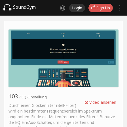
SoundGym
Login
Sign Up
103
/ EQ-Einstellung
Video ansehen
Durch einen Glockenfilter (Bell-Filter)
wird ein bestimmter Frequenzbereich im Spektrum
angehoben. Finde die Mittenfrequenz des Filters! Benutze
die EQ Ein/Aus-Schalter, um die gefilterten und