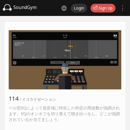
SoundGym
Login
Sign Up
114
/ イコライゼーション
ベル型EQによって低音域に特化した特定の周波数が強調され
ます。EQのオンオフを切り替えて聴き比べをし、どこが強調
されているか当てましょう。