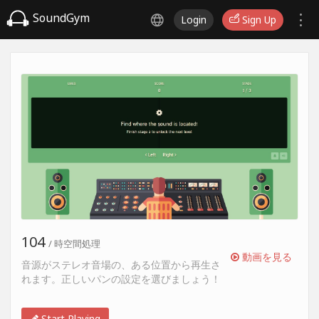
SoundGym
Login
Sign Up
104
/ 時空間処理
動画を見る
音源がステレオ音場の、ある位置から再生さ
れます。正しいパンの設定を選びましょう！
Start Playing