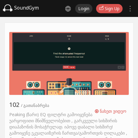
SoundGym
Login
Sign Up
102
/ გათანაბრება
ნახეთ ვიდეო
Peaking (ზარი) EQ ფილტრი გამოიყენება
უარყოფითი მნიშნველობებით , გარკვეული სიხშირის
დიაპაზონის მოსაჭრელად. იპოვე დაბალი სიხშირე!
გამოიყენე ეკუალაიზერის ჩართვა/გამორთვის ღილაკები ,