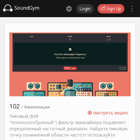
SoundGym
Login
Sign Up
102
/ Эквализация
смотреть видео
Пиковый (Bell
"Колоколообразный") фильтр эквалайзера подавляет
определенный частотный диапазон. Найдите пиковую
точку пониженной области частот! Используйте