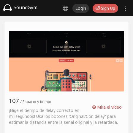
SoundGym
Login
Sign Up
107
/ Espacio y tiempo
Mira el vídeo
¡Elige el tiempo de delay correcto en
milisegundos! Usa los botones 'Original/Con delay' para
estimar la distancia entre la señal original y la retardada.